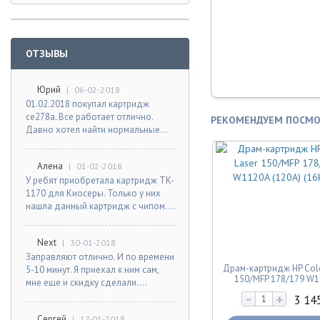
ОТЗЫВЫ
Юрий
|
06-02-2018
01.02.2018 покупал картридж
ce278a. Все работает отлично.
РЕКОМЕНДУЕМ ПОСМО
Давно хотел найти нормальные...
Алена
|
01-02-2018
У ребят приобретала картридж TK-
1170 для Киосеры. Только у них
нашла данный картридж с чипом....
Next
|
30-01-2018
Заправляют отлично. И по времени
Драм-картридж HP Colo
5-10 минут. Я приехал к ним сам,
150/MFP 178/179 W
мне еще и скидку сделали....
(120A) (16k) 7Q
-
+
Драм-картридж HP Col
3 14
150/MFP 178/179 W
Сергей
|
17-01-2018