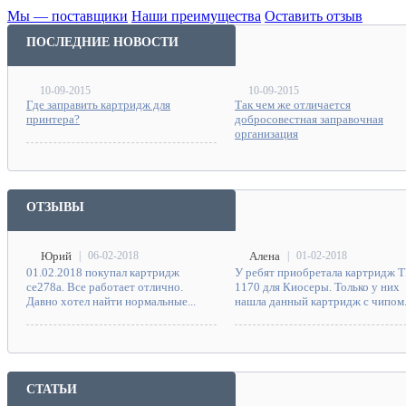
Мы — поставщики
Наши преимущества
Оставить отзыв
ПОСЛЕДНИЕ НОВОСТИ
10-09-2015
10-09-2015
Где заправить картридж для
Так чем же отличается
принтера?
добросовестная заправочная
организация
ОТЗЫВЫ
Юрий
|
06-02-2018
Алена
|
01-02-2018
01.02.2018 покупал картридж
У ребят приобретала картридж T
ce278a. Все работает отлично.
1170 для Киосеры. Только у них
Давно хотел найти нормальные...
нашла данный картридж с чипом..
СТАТЬИ