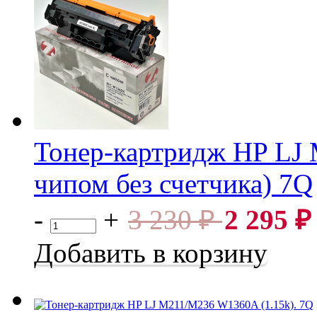
Тонер-картридж HP LJ 
чипом без счетчика) 7Q
Тонер-картридж HP LJ M211/M236 W1360X (2.6k). (с чипо
-
+
3 230
₽
2 295
₽
Добавить в корзину