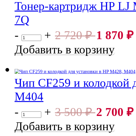
Тонер-картридж HP LJ
7Q
Тонер-картридж HP LJ M211/M236 W1360A (1.15k). 7Q
-
+
2 720
₽
1 870
₽
Добавить в корзину
Чип CF259 и колодкой 
M404
Чип CF259 и колодкой для установки в HP M428, M404
-
+
3 500
₽
2 700
₽
Добавить в корзину