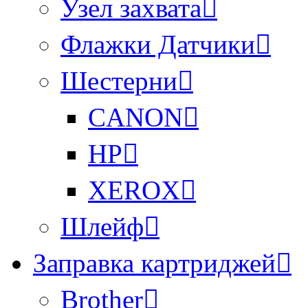
Узел захвата
Флажки Датчики
Шестерни
CANON
HP
XEROX
Шлейф
Заправка картриджей
Brother