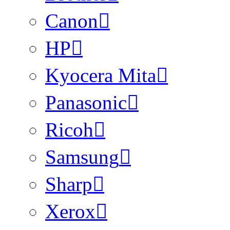
Canon
HP
Kyocera Mita
Panasonic
Ricoh
Samsung
Sharp
Xerox