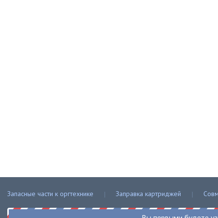
Запасные части к оргтехнике
Заправка картриджей
Совм
Вы первыми будете уз