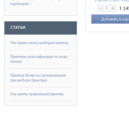
150/MFP 178/179 W
картриджи...
(120A) (16k) 7Q
-
+
Драм-картридж HP Col
3 1
150/MFP 178/179 
(120A) (16k) 7
Добавить в кор
СТАТЬИ
Что нужно знать, выбирая принтер
Принтеры классификация по виду
печати
Принтер. Вопросы, возникающие
при выборе принтера
Как купить правильный принтер