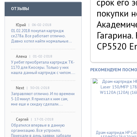
срок его 
ОТЗЫВЫ
покупки н
Академиче
Юрий
|
06-02-2018
01.02.2018 покупал картридж
Гагарина.
ce278a. Все работает отлично.
Давно хотел найти нормальные...
CP5520 En
Алена
|
01-02-2018
У ребят приобретала картридж TK-
1170 для Киосеры. Только у них
РЕКОМЕНДУЕМ ПОСМО
нашла данный картридж с чипом....
Next
|
30-01-2018
Заправляют отлично. И по времени
5-10 минут. Я приехал к ним сам,
мне еще и скидку сделали....
Сергей
|
17-01-2018
Обратился впервые в данную
организацию. Все устроило.
Драм-картридж HP Colo
Приехали в день заявки, забрали