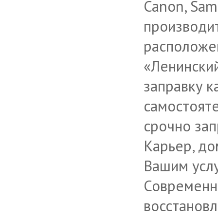
Canon, Sams
производи
расположен
«Ленински
заправку 
самостояте
срочно зап
Карьер, до
Вашим усл
Современн
восстанов