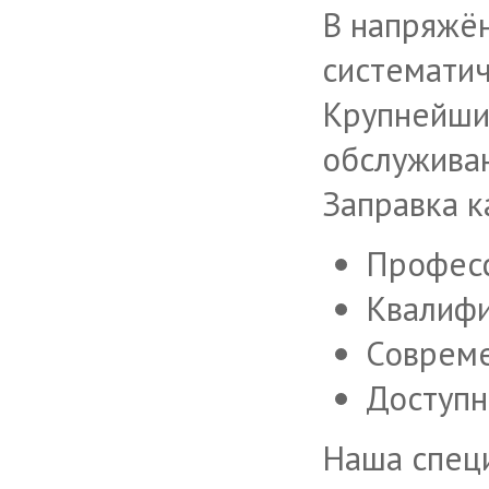
В напряжё
систематич
Крупнейши
обслужива
Заправка к
Професс
Квалифи
Совреме
Доступн
Наша специ