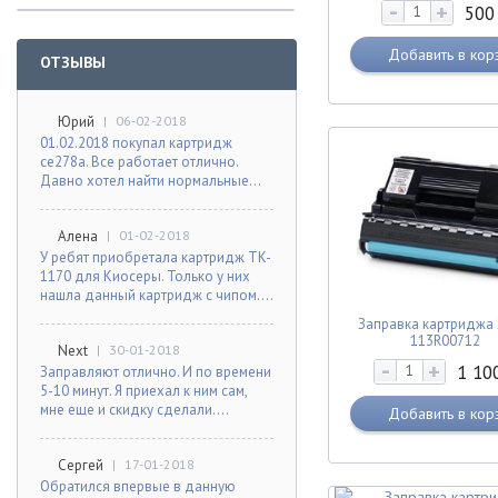
-
+
50
Добавить в кор
ОТЗЫВЫ
Юрий
|
06-02-2018
01.02.2018 покупал картридж
ce278a. Все работает отлично.
Давно хотел найти нормальные...
Алена
|
01-02-2018
У ребят приобретала картридж TK-
1170 для Киосеры. Только у них
нашла данный картридж с чипом....
Заправка картриджа 
113R00712
Next
|
30-01-2018
-
+
1 10
Заправляют отлично. И по времени
5-10 минут. Я приехал к ним сам,
мне еще и скидку сделали....
Добавить в кор
Сергей
|
17-01-2018
Обратился впервые в данную