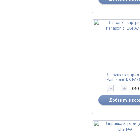
Заправка картрид
Panasonic KX-FA7
-
+
38
Добавить в кор