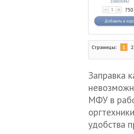
106R00442
-
+
75
Добавить в кор
Страницы:
1
2
Заправка 
невозможно
МФУ в рабо
оргтехники
удобства п